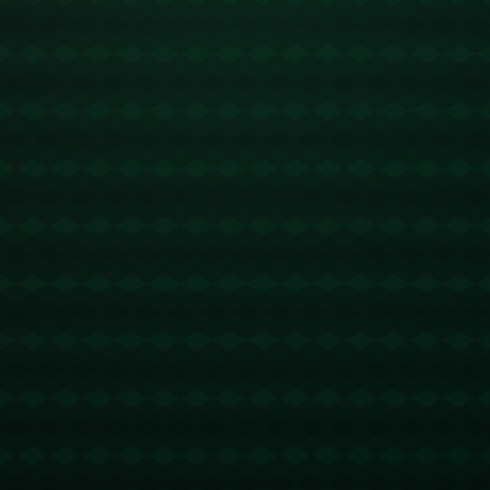
光。近日，_尤文与布雷默成功续约_至2029年，这一消息不
仅让球迷欢欣鼓舞，也在业内引起了广泛的关注和讨论。
**6000万欧元的解约金从明年生效**，这背后隐藏着怎样的
考量与潜力呢？
布雷默，这位来自巴西的年轻中卫，自加盟尤文以来，他以
出色的防守能力和进攻中的威胁性表现赢得了广泛的赞誉。
尤文图斯在2029年前锁定这样一颗后防中坚，无疑是为球队
未来多个赛季的稳定打下了坚实的基础。对于俱乐部而言，
这是在传统与现代理念的完美结合。
**注入新鲜血液 与优质球员长期合作**是尤文近年来的一
贯战略。布雷默的续约反映了尤文对其潜力的高度信任，同
时也是早期投资的完美兑现。_从另一个角度看，这份合同
还意味着尤文图斯在未来数年间的中后场将保持一定的战术