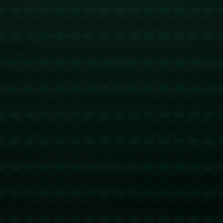
要他的时候陷入被动。因此，伦纳德能否保持健康，成为他
能否再次带领球队冲击总冠军的关键。
**团队协作：快船的整体实力提升**
除了伦纳德，快船的阵容中还有许多才华横溢的球员。保罗
·乔治作为球队另一位核心，在伦纳德缺席的时间里，多次
展现出其优秀的得分能力。再加上雷吉·杰克逊等球员的出
色表现，快船的阵容深度和进攻火力在联盟中仍保持着一定
的竞争力。
战术的多样性和教练的战略布局也是快船能否走向成功的关
键。在李·鲁克的执教下，快船的防守体系更加严密，进攻
端也在不断开创新策略。虽然上个赛季的表现不尽如人意，
但通过**引入年轻的新秀和调整现有阵容**，球队整体实力
得到了有效的提升。