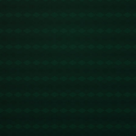
作为一名出色的攻击型球员，**伦纳德曾两次捧起总决赛
MVP奖杯**，并拥有丰富的季后赛经验。他不仅在攻防两
端表现卓越，而且具备关键时刻力挽狂澜的能力。伦纳德不
仅是球队的进攻核心，更是精神领袖，带来了难以忽视的心
理优势。
*但不可忽视的一点是，伦纳德的健康状况一直是制约其发
挥的最大因素*。曾有报道指出，他的伤病问题让快船在需