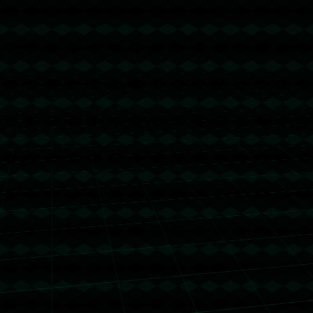
稱典範。儘管賽前人員消息顯示南非隊內多名球員因健康問
題缺陣，但日本並未因此掉以輕心。他們在整場比賽中掌控
節奏，防守端屢次化解南非的反擊威脅，並最終由久保建英
在比賽最後時刻打入致勝一球。這場比賽展示了日本隊既有
耐心又有爆發力的戰術體系，也是其小組全勝晉級的關鍵一
步。
---
從本屆奧運會的結果來看，日本無疑是亞洲足球的領跑者，
也是唯一成功晉級淘汰賽的亞洲代表。他們的表現不僅是全
亞洲的光榮，也為其他亞洲球隊劃定了努力方向：做好基礎
建設、設計長遠規劃，才能踏上更高的國際舞台。
上一篇：
暂时跌落西部第八，快船仍有三大后手！全员健康即最大底牌.