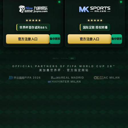
本成功晉級.
栏目：乐天堂官网
发布时间：2026-08-07
**亞洲球隊在奧運男足比賽中的表現如何：僅日本成功晉級
**
在奧林匹克運動會這個全球矚目的賽場上，足球作為最受歡
迎的運動之一，吸引了各國球迷的狂熱關注。然而，亞洲球
隊的表現卻長期與歐洲和南美洲強隊形成鮮明對比。在最近
一屆奧運會的男子足球比賽中，僅有日本隊成功晉級淘汰
賽，這讓人不禁反思亞洲球隊在奧運男足賽事中的整體競爭
力與策略問題。
### **亞洲男足隊伍的奧運挑戰**
相比歐洲與南美洲國家，亞洲球隊在奧運男足上的歷史表現