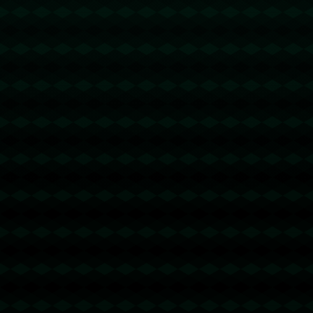
這些失利表明，亞洲球隊在國際賽場上的主要問題依然集中
於**防守端的穩定性不足**以及**對高壓比賽的適應能力差
**。相比之下，日本隊的穩中帶進、穩步而進的作法值得借
鑒。亞洲其他國家要在未來的奧運會或世界杯中取得突破，
勢必要在青訓投入與國際化戰略上投入更多資源。
### **案例分析：日本 vs 南非之戰**
值得一提的是，日本隊在小組賽中的首戰對陣南非的比賽堪