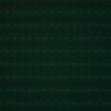
一直面臨挑戰。這是由多種原因綜合造成的，包括*隊伍技
術能力*的差距、*球員國際賽事經驗*的不足，以及戰術理
念的相對滯後。亞洲足球強國雖然在區域性賽事（如亞洲
盃）中擁有不錯的成績，但在全球性大賽中卻常常止步於小
組賽。
在本屆奧運會中，包括韓國、沙特阿拉伯和澳大利亞在內的
多支亞洲隊伍參賽，但它們最終未能突破殘酷的小組賽階
段。其中一些球隊雖然在賽前被寄予厚望，但整體實力與歐
洲和南美球隊還是存在一定的差距。在此背景下，日本隊以
其穩健而出色的表現脫穎而出，成為亞洲唯一晉級淘汰賽的
國家。