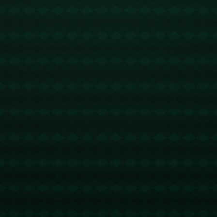
### **日本隊的成功背後：奧運備戰的典範**
日本隊在本屆奧運會的成功並非偶然，而是長期規劃和精心
準備的結晶。*其青訓系統的完善性*是日本足球得以穩步發
展的關鍵。從基層培養到國家隊選材，日本足球建立了一套
完整的生態體系，不僅培養技術精湛的球員，也注重*戰術
意識和心理建設*，為隊伍養成核心競爭力。
以2021年東京奧運為例，日本隊在東道主身份的基礎上，充
分利用主場優勢，展現了極高的協調性和戰術執行力。他們