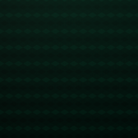
其次，福登的归队为英格兰队提供了更多战术选择。福登的
多面性使主教练在布阵时有了更多灵活性——他既可以胜任
传统的中场组织者，也可以出任影子前锋，甚至担任边路攻
击手。这种**多样化的战术选择**为英格兰队在不同赛事中
调整策略提供了便利。例如，在2021年的欧锦赛上，英格兰
队通过不断调整战术，最终成功打入决赛，福登在其中发挥
了关键作用。
除了战术灵活性，福登的回归还提升了球队的整体士气。身