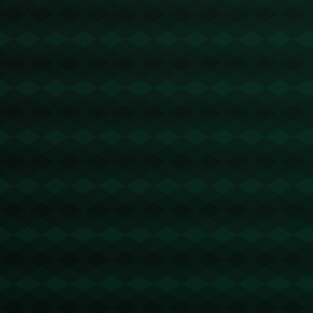
海港队选择了4名外援的首发阵容，其中包括前场的奥斯
员，不可忽视他的速度和对球门的嗅觉。
与此同时，亚泰队则通过5名外援施展更大范围的攻击和防
防守的层次感。