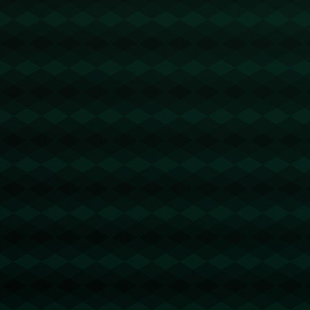
**技术和战术解析**
从技术角度来看，**海港队**侧重于球员的个人能力和小
的一大亮点，他们的高效合作无疑会给亚泰队的防守带来压
相反，**亚泰队**则通过多外援战术提高了全场覆盖率。