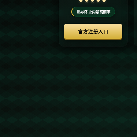
**海港 vs 亚泰首发：4外援PK5外援 武磊奥斯卡登场**
中国足球联赛经常有一些激动人心的比赛，而此次"海港v
关键因素。
**比赛背景及重要性**
本场比赛是中国足球超级联赛的一部分，海港队和亚泰队在
他们的精彩表现一直是海港队取胜的关键。而亚泰队则通过