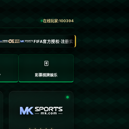
产品中心
新闻动态
联系方式