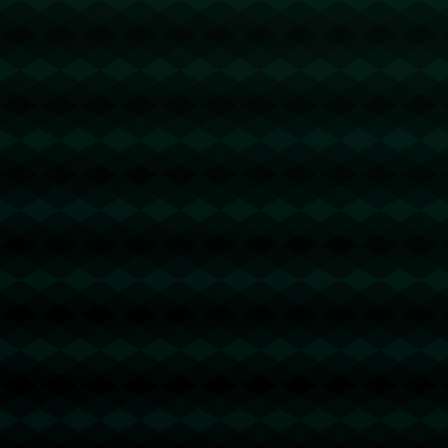
**潜在影响和案例分析**
在过去几场比赛中，海港队在外援与国内球员相结合的策略
往往依赖于外援的整体协作，这种策略帮助他们在面对强队