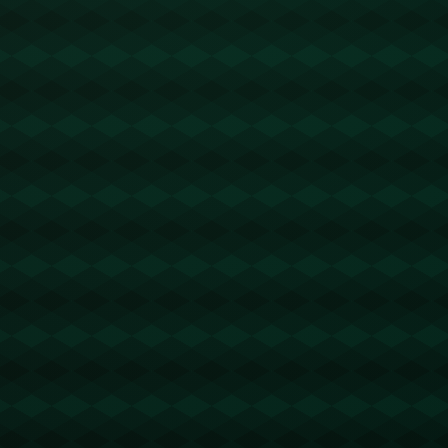
卡，他不仅具备娴熟的控球技术，还有出色的组织能力，为球队进攻提供
御策略。5名外援的配置使得亚泰队在场上有人数优势，可以在中场和后