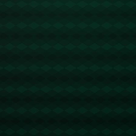
，令对手难以招架。
作为顶级运动员的风采。在面对可能的困难和压力时，她始终保持专注，不
员，素以韧性著称。然而在比赛中，虽然尽力以她的技术与经验进行抵抗，
国乒乓球体育**整体实力的体现。多年来，中国队在世界乒乓球舞台上一
比赛不仅仅是一场身体较量，技术与策略、心理与专注都是至关重要的因素
。