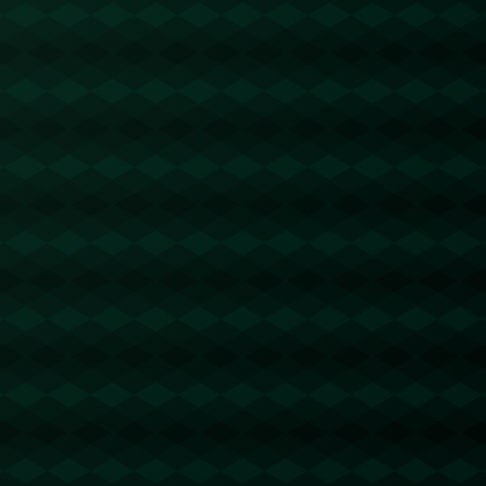
因暂时的失误而动摇。这种心理稳定性，正是她能够在严峻的
但始终未能突破王曼昱的防线。这尤其显示了王曼昱在面对高
直占据着主导地位，每位新生代选手的冒出与崛起，都是对中
。这次胜利对于王曼昱来说，必将是她职业生涯中的又一个里