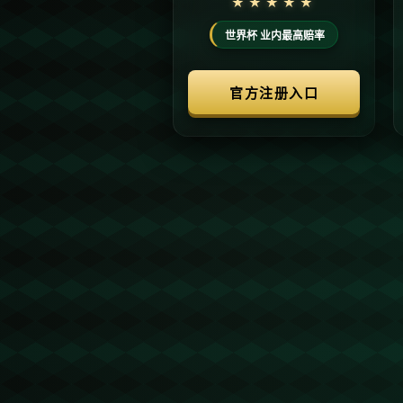
在最近的一场乒乓球比赛中，**王曼昱以3-0完胜徐孝
本文将深入探讨这场比赛背后的意义，以及对王曼昱和乒乓
**乒乓球亚洲杯**作为亚洲地区最具影响力的乒乓球赛
水平。而此次比赛中，*王曼昱与徐孝元的对决*，无疑是
面的成熟。
**王曼昱3-0战胜徐孝元**的比赛过程，展现了她在