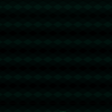
诺坎普踢球.
：国青赢球就提前一轮出线！.