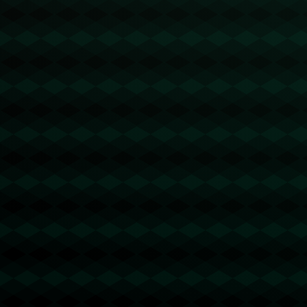
总之，**王曼昱3-0完胜徐孝元**，不仅象征着她个人竞