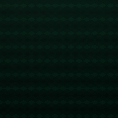
维金斯继续养伤的消息虽然并不出人意料，却也是球迷和金
州勇士队管理层所不愿听到的。**他的缺席对球队的侧翼防
守和得分能力都有影响**。对于勇士队来说，在伤病期间找
到合适的替代者并保持战斗力将是一个重要任务。如何在保
持战绩的同时，不让伤员冒险出场，这也是球队在赛季中期